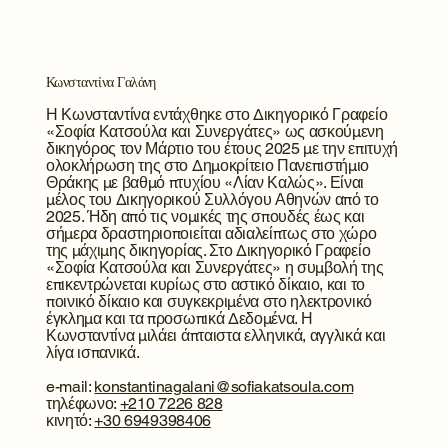
Κωνσταντίνα Γαλάνη
Η Κωνσταντίνα εντάχθηκε στο Δικηγορικό Γραφείο
«Σοφία Κατσούλα και Συνεργάτες» ως ασκούμενη
δικηγόρος τον Μάρτιο του έτους 2025 με την επιτυχή
ολοκλήρωση της στο Δημοκρίτειο Πανεπιστήμιο
Θράκης με βαθμό πτυχίου «Λίαν Καλώς». Είναι
μέλος του Δικηγορικού Συλλόγου Αθηνών από το
2025. Ήδη από τις νομικές της σπουδές έως και
σήμερα δραστηριοποιείται αδιαλείπτως στο χώρο
της μάχιμης δικηγορίας. Στο Δικηγορικό Γραφείο
«Σοφία Κατσούλα και Συνεργάτες» η συμβολή της
επικεντρώνεται κυρίως στο αστικό δίκαιο, και το
ποινικό δίκαιο και συγκεκριμένα στο ηλεκτρονικό
έγκλημα και τα προσωπικά Δεδομένα. Η
Κωνσταντίνα μιλάει άπταιστα ελληνικά, αγγλικά και
λίγα ισπανικά.
e-mail:
konstantinagalani@sofiakatsoula.com
τηλέφωνο:
+210 7226 828
κινητό:
+30 6949398406